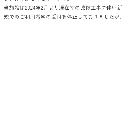
当施設は2024年2月より滞在室の改修工事に伴い新
規でのご利用希望の受付を停止しておりましたが、
工事の進展に伴い、6月以降のご利用希望より受付
を再開させていただきます。
チャイルド・ケモ・ハウスのご利用をご希望の皆様
には、長期に渡り大変ご不便をおかけいたしまし
た。
※ご不明な点ございましたら、以下の連絡先にお問
い合わせください。
お電話 : 078-303-5315(事務室直通)
メール : support@kemohouse.jp